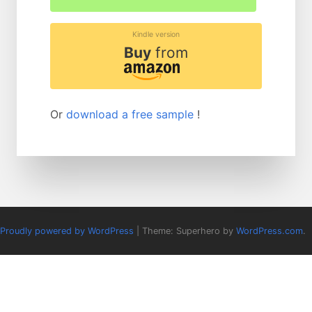
Kindle version
Buy
from
Or
download a free sample
!
Proudly powered by WordPress
|
Theme: Superhero by
WordPress.com
.