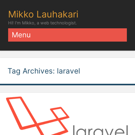
Mikko Lauhakari
Hi! I'm Mikko, a web technologist.
Menu
Skip to content
Tag Archives:
laravel