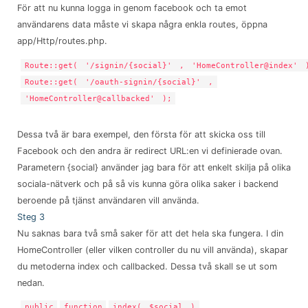
För att nu kunna logga in genom facebook och ta emot
användarens data måste vi skapa några enkla routes, öppna
app/Http/routes.php.
Route::get(
'/signin/{social}'
,
'HomeController@index'
Route::get(
'/oauth-signin/{social}'
,
'HomeController@callbacked'
);
Dessa två är bara exempel, den första för att skicka oss till
Facebook och den andra är redirect URL:en vi definierade ovan.
Parametern {social} använder jag bara för att enkelt skilja på olika
sociala-nätverk och på så vis kunna göra olika saker i backend
beroende på tjänst användaren vill använda.
Steg 3
Nu saknas bara två små saker för att det hela ska fungera. I din
HomeController (eller vilken controller du nu vill använda), skapar
du metoderna index och callbacked. Dessa två skall se ut som
nedan.
public
function
index(
$social
)