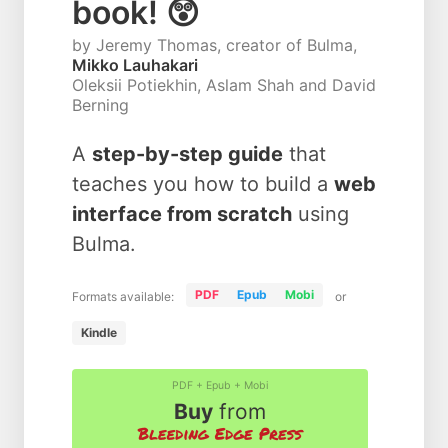
book! 😲
by Jeremy Thomas, creator of Bulma,
Mikko Lauhakari
Oleksii Potiekhin, Aslam Shah and David
Berning
A
step-by-step guide
that
teaches you how to build a
web
interface from scratch
using
Bulma.
PDF
Epub
Mobi
Formats available:
or
Kindle
PDF + Epub + Mobi
Buy
from