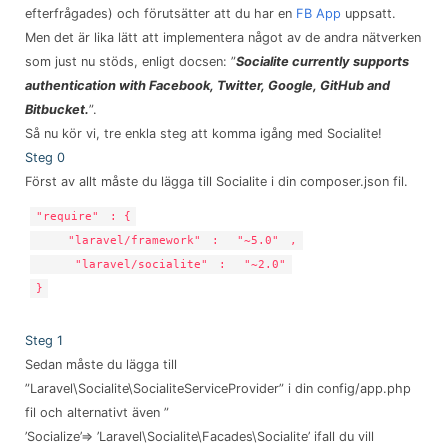
efterfrågades) och förutsätter att du har en
FB App
uppsatt.
Men det är lika lätt att implementera något av de andra nätverken
som just nu stöds, enligt docsen: ”
Socialite currently supports
authentication with Facebook, Twitter, Google, GitHub and
Bitbucket.
”.
Så nu kör vi, tre enkla steg att komma igång med Socialite!
Steg 0
Först av allt måste du lägga till Socialite i din composer.json fil.
"require"
: {
"laravel/framework"
:
"~5.0"
,
"laravel/socialite"
:
"~2.0"
}
Steg 1
Sedan måste du lägga till
”Laravel\Socialite\SocialiteServiceProvider” i din config/app.php
fil och alternativt även ”
’Socialize’=> ’Laravel\Socialite\Facades\Socialite’ ifall du vill