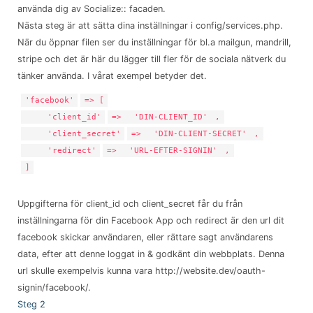
använda dig av Socialize:: facaden.
Nästa steg är att sätta dina inställningar i config/services.php.
När du öppnar filen ser du inställningar för bl.a mailgun, mandrill,
stripe och det är här du lägger till fler för de sociala nätverk du
tänker använda. I vårat exempel betyder det.
'facebook'
=> [
'client_id'
=>
'DIN-CLIENT_ID'
,
'client_secret'
=>
'DIN-CLIENT-SECRET'
,
'redirect'
=>
'URL-EFTER-SIGNIN'
,
]
Uppgifterna för client_id och client_secret får du från
inställningarna för din Facebook App och redirect är den url dit
facebook skickar användaren, eller rättare sagt användarens
data, efter att denne loggat in & godkänt din webbplats. Denna
url skulle exempelvis kunna vara http://website.dev/oauth-
signin/facebook/.
Steg 2