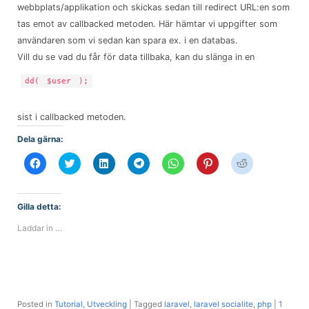
webbplats/applikation och skickas sedan till redirect URL:en som
tas emot av callbacked metoden. Här hämtar vi uppgifter som
användaren som vi sedan kan spara ex. i en databas.
Vill du se vad du får för data tillbaka, kan du slänga in en
dd(
$user
);
sist i callbacked metoden.
Dela gärna:
Klicka
Klicka
Klicka
Klicka
Klicka
Klicka
Klicka
för
för
för
för
för
för
för
att
att
att
att
att
att
att
dela
dela
dela
dela
dela
dela
dela
på
på
via
på
på
till
på
Facebook
Twitter
LinkedIn
Telegram
WhatsApp
Pinterest
Reddit
Gilla detta:
(Öppnas
(Öppnas
(Öppnas
(Öppnas
(Öppnas
(Öppnas
(Öppnas
i
i
i
i
i
i
i
Laddar in …
ett
ett
ett
ett
ett
ett
ett
nytt
nytt
nytt
nytt
nytt
nytt
nytt
fönster)
fönster)
fönster)
fönster)
fönster)
fönster)
fönster)
Posted in
Tutorial
,
Utveckling
|
Tagged
laravel
,
laravel socialite
,
php
|
1